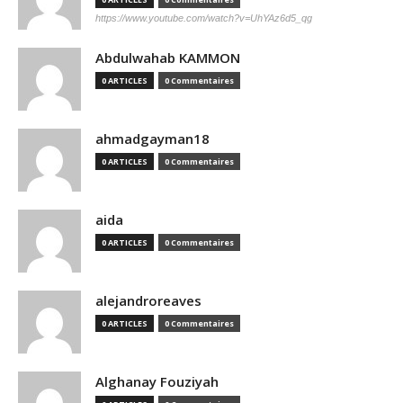
https://www.youtube.com/watch?v=UhYAz6d5_qg
Abdulwahab KAMMON
0 ARTICLES
0 Commentaires
ahmadgayman18
0 ARTICLES
0 Commentaires
aida
0 ARTICLES
0 Commentaires
alejandroreaves
0 ARTICLES
0 Commentaires
Alghanay Fouziyah