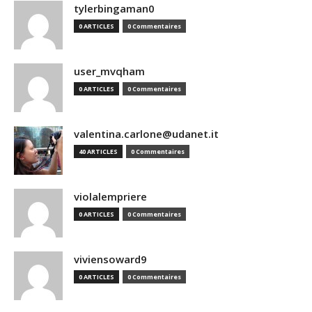
tylerbingaman0
0 ARTICLES
0 Commentaires
user_mvqham
0 ARTICLES
0 Commentaires
valentina.carlone@udanet.it
40 ARTICLES
0 Commentaires
violalempriere
0 ARTICLES
0 Commentaires
viviensoward9
0 ARTICLES
0 Commentaires