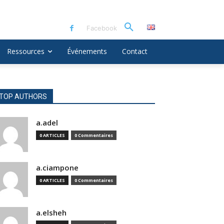
Facebook
Ressources
Événements
Contact
TOP AUTHORS
a.adel
0 ARTICLES
0 Commentaires
a.ciampone
0 ARTICLES
0 Commentaires
a.elsheh