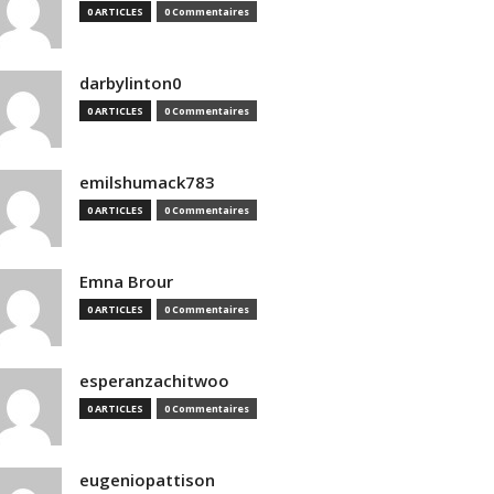
0 ARTICLES
0 Commentaires
darbylinton0
0 ARTICLES
0 Commentaires
emilshumack783
0 ARTICLES
0 Commentaires
Emna Brour
0 ARTICLES
0 Commentaires
esperanzachitwoo
0 ARTICLES
0 Commentaires
eugeniopattison