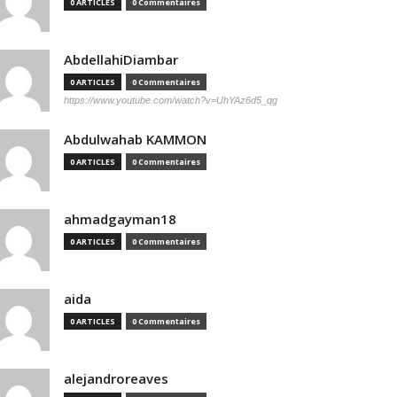
0 ARTICLES
0 Commentaires
AbdellahiDiambar
0 ARTICLES
0 Commentaires
https://www.youtube.com/watch?v=UhYAz6d5_qg
Abdulwahab KAMMON
0 ARTICLES
0 Commentaires
ahmadgayman18
0 ARTICLES
0 Commentaires
aida
0 ARTICLES
0 Commentaires
alejandroreaves