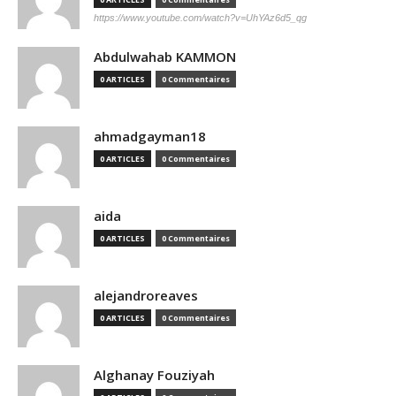
https://www.youtube.com/watch?v=UhYAz6d5_qg
Abdulwahab KAMMON
0 ARTICLES
0 Commentaires
ahmadgayman18
0 ARTICLES
0 Commentaires
aida
0 ARTICLES
0 Commentaires
alejandroreaves
0 ARTICLES
0 Commentaires
Alghanay Fouziyah