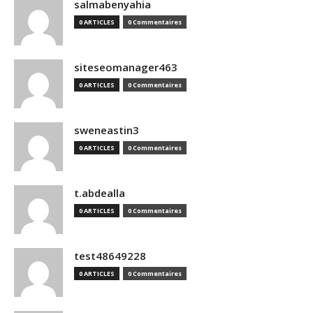
salmabenyahia
0 ARTICLES
0 Commentaires
siteseomanager463
0 ARTICLES
0 Commentaires
sweneastin3
0 ARTICLES
0 Commentaires
t.abdealla
0 ARTICLES
0 Commentaires
test48649228
0 ARTICLES
0 Commentaires