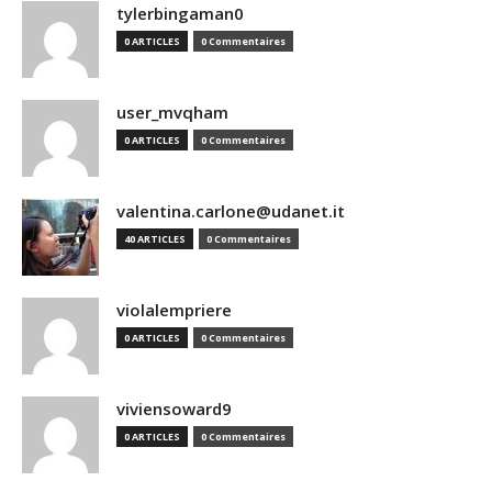
tylerbingaman0
0 ARTICLES
0 Commentaires
user_mvqham
0 ARTICLES
0 Commentaires
valentina.carlone@udanet.it
40 ARTICLES
0 Commentaires
violalempriere
0 ARTICLES
0 Commentaires
viviensoward9
0 ARTICLES
0 Commentaires