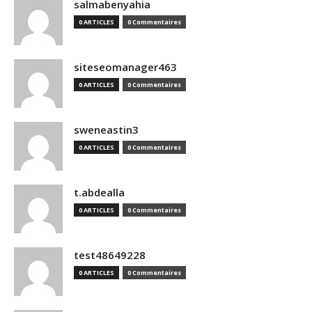
salmabenyahia
0 ARTICLES
0 Commentaires
siteseomanager463
0 ARTICLES
0 Commentaires
sweneastin3
0 ARTICLES
0 Commentaires
t.abdealla
0 ARTICLES
0 Commentaires
test48649228
0 ARTICLES
0 Commentaires