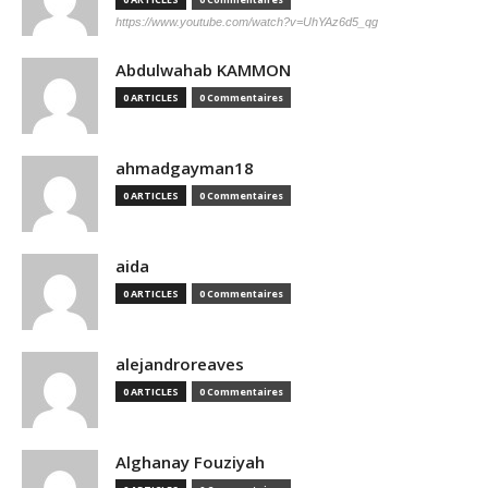
https://www.youtube.com/watch?v=UhYAz6d5_qg
Abdulwahab KAMMON
0 ARTICLES
0 Commentaires
ahmadgayman18
0 ARTICLES
0 Commentaires
aida
0 ARTICLES
0 Commentaires
alejandroreaves
0 ARTICLES
0 Commentaires
Alghanay Fouziyah