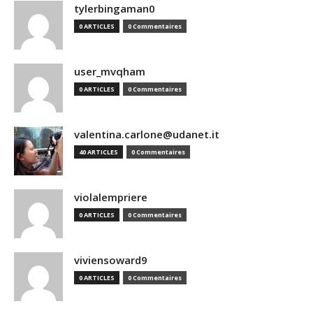
tylerbingaman0
0 ARTICLES
0 Commentaires
user_mvqham
0 ARTICLES
0 Commentaires
valentina.carlone@udanet.it
40 ARTICLES
0 Commentaires
violalempriere
0 ARTICLES
0 Commentaires
viviensoward9
0 ARTICLES
0 Commentaires