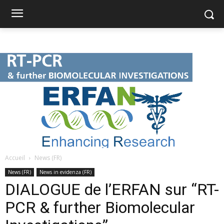
Accueil
News (FR)
News (FR)
News in evidenza (FR)
DIALOGUE de l’ERFAN sur “RT-
PCR & further Biomolecular